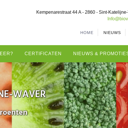
Kempenarestraat 44 A - 2860 - Sint-Katelijn
Info@biov
HOME
NIEUWS
EER?
CERTIFICATEN
NIEUWS & PROMOTIE
IJNE-WAVER
groenten