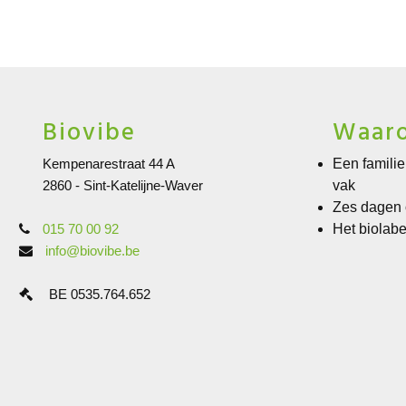
Biovibe
Waaro
Kempenarestraat 44 A
Een familie
2860 - Sint-Katelijne-Waver
vak
Zes dagen
015 70 00 92
Het biolabe
info@biovibe.be
BE 0535.764.652