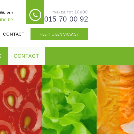
ma-za tot 18u00
e-Waver
015 70 00 92
ibe.be
HEEFT U EEN VRAAG?
CONTACT
S
CONTACT