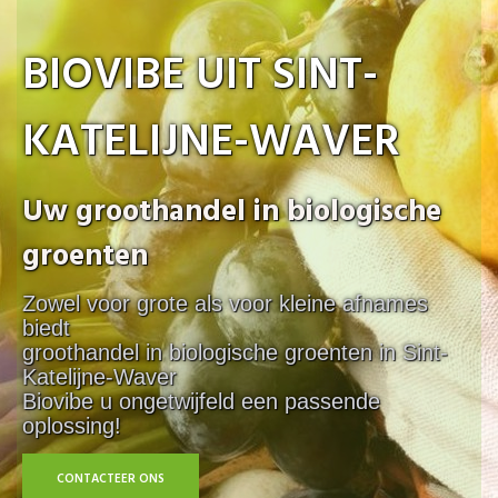
BIOVIBE UIT SINT-
KATELIJNE-WAVER
Uw groothandel in biologische
groenten
Zowel voor grote als voor kleine afnames
biedt
groothandel in biologische groenten in Sint-
Katelijne-Waver
Biovibe u ongetwijfeld een passende
oplossing!
CONTACTEER ONS