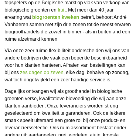
topspelers op de Belgische markt op vlak van verkoop van
biologische groenten en
fruit
. Met meer dan 40 jaar
ervaring wat
biogroenten kweken
betreft, behoort André
Vanhaeren samen met zijn drie zonen tot de meest ervaren
biogroothandels die zowel in binnen- als in buitenland een
ruime afzetmarkt kennen.
Via onze zeer ruime flexibiliteit onderscheiden wij ons van
andere bedrijven die vaak een beperkte beschikbaarheid
voor hun klanten hanteren. Afhalen van bestellingen kan
bij ons
zes dagen op zeven
, elke dag, behalve op zondag,
wat toch ongetwijfeld een zeer handige service is.
Dagelijks ontvangen wij als groothandel in biologische
groenten verse, kwalitatieve biovoeding die wij aan onze
klanten aanbieden. Onze leveranciers worden streng
geselecteerd om kwaliteit te garanderen. Ook de lekkere
smaak speelt uiteraard een grote rol bij onze product- en
leveranciersselectie. Ons ruim assortiment bestaat onder
andere uit: aardappelen, prei, wortelen, ajuin, kropsla,