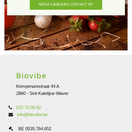
NEEM VANDAAG CONTACT OP
Biovibe
Kempenarestraat 44 A
2860 - Sint-Katelijne-Waver
015 70 00 92
info@biovibe.be
BE 0535.764.652