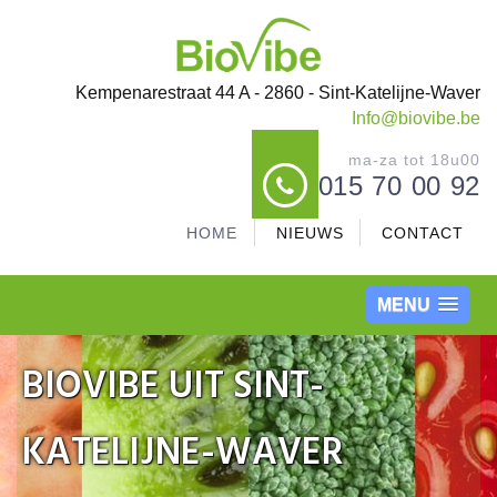
Kempenarestraat 44 A - 2860 - Sint-Katelijne-Waver
Info@biovibe.be
ma-za tot 18u00
015 70 00 92
HOME
NIEUWS
CONTACT
MENU
BIOVIBE UIT SINT-
KATELIJNE-WAVER